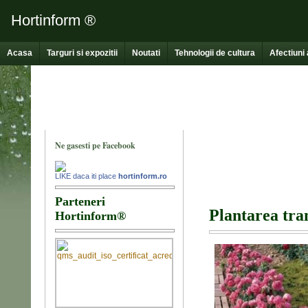
Hortinform ®
Acasa
Targuri si expozitii
Noutati
Tehnologii de cultura
Afectiuni 
Plantarea tra