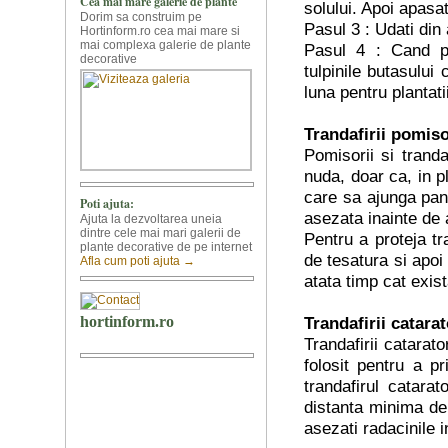
solului. Apoi apasati
Pasul 3 : Udati din
Pasul 4 : Cand pa
tulpinile butasului
luna pentru plantatii
Trandafirii pomiso
Pomisorii si tranda
nuda, doar ca, in p
care sa ajunga pana
asezata inainte de a
Pentru a proteja tra
de tesatura si apoi
atata timp cat exist
Trandafirii catarat
Trandafirii catarat
folosit pentru a p
trandafirul catara
distanta minima de
asezati radacinile 