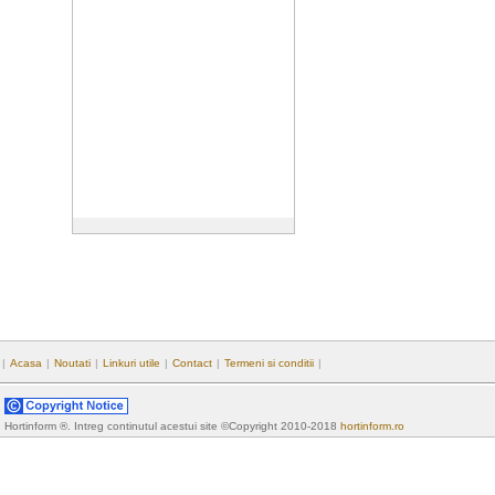
|
Acasa
|
Noutati
|
Linkuri utile
|
Contact
|
Termeni si conditii
|
Hortinform ®. Intreg continutul acestui site ©Copyright 2010-2018
hortinform.ro