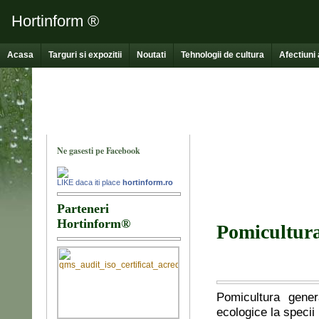
Hortinform ®
Acasa
Targuri si expozitii
Noutati
Tehnologii de cultura
Afectiuni 
Pomicultura
Pomicultura genera
ecologice la specii 