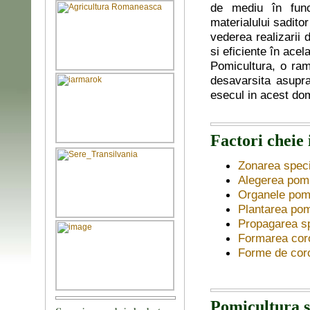
de mediu în func
materialului saditor
vederea realizarii 
si eficiente în acel
Pomicultura, o ramu
desavarsita asupra
esecul in acest do
Factori cheie 
Zonarea speci
Alegerea pomil
Organele pomil
Plantarea pomi
Propagarea sp
Formarea coro
Forme de coro
Pomicultura s