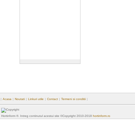
|
Acasa
|
Noutati
|
Linkuri utile
|
Contact
|
Termeni si conditii
|
Hortinform ®. Intreg continutul acestui site ©Copyright 2010-2018
hortinform.ro