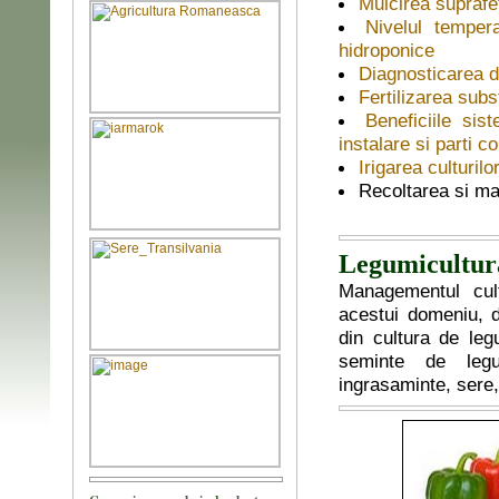
Mulcirea suprafet
Nivelul tempera
hidroponice
Diagnosticarea de
Fertilizarea subs
Beneficiile sis
instalare si parti 
Irigarea culturil
Recoltarea si ma
Legumicultura
Managementul cult
acestui domeniu, de
din cultura de leg
seminte de legume
ingrasaminte, sere, s