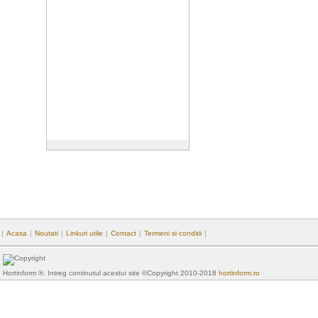
|
Acasa
|
Noutati
|
Linkuri utile
|
Contact
|
Termeni si conditii
|
Hortinform ®. Intreg continutul acestui site ©Copyright 2010-2018
hortinform.ro