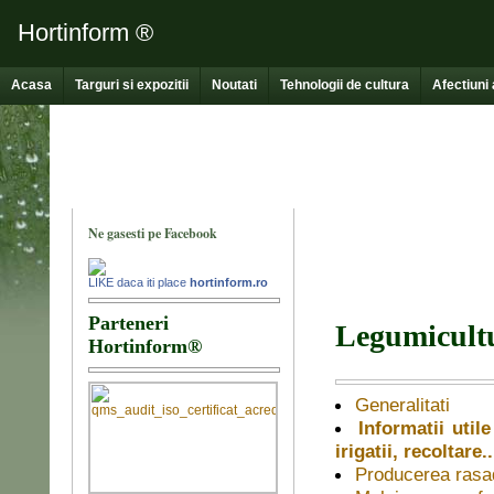
Hortinform ®
Acasa
Targuri si expozitii
Noutati
Tehnologii de cultura
Afectiuni 
Legumicultu
Generalitati
Informatii util
irigatii, recoltare..
Producerea rasad