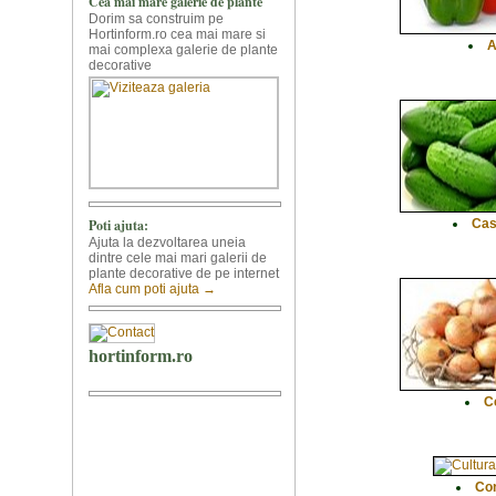
A
Cas
C
Co